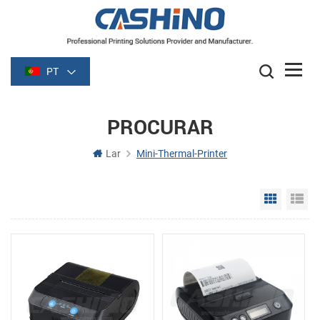
PT
PROCURAR
Lar
Mini-Thermal-Printer
Grid Vie
Li