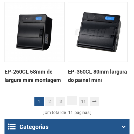
em painel impressora
impressora térmica de
térmica de recibos
recibos
EP-260CL 58mm de
EP-360CL 80mm largura
largura mini montagem
do painel mini
em painel impressora
impressora térmica com
térmica com a auto-
a auto-cortador
...
2
3
11
1
cortador
Um total de
11
páginas
Categorias