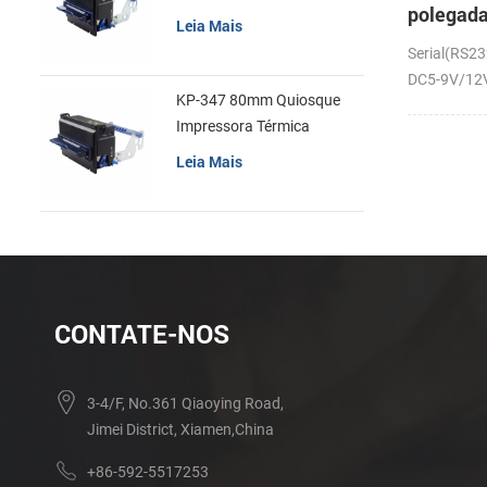
polegad
recibos
Leia Mais
em paine
Serial(RS23
térmica 
DC5-9V/12V;
KP-347 80mm Quiosque
Impressora Térmica
Leia Mais
CONTATE-NOS
3-4/F, No.361 Qiaoying Road,
Jimei District, Xiamen,China
+86-592-5517253