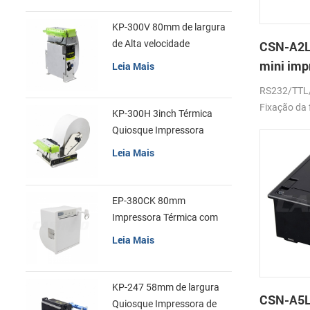
KP-300V 80mm de largura
de Alta velocidade
CSN-A2L
Quiosque Impressora
mini imp
Leia Mais
Térmica
de recib
RS232/TTL
Fixação da 
KP-300H 3inch Térmica
Quiosque Impressora
Módulo de
Leia Mais
EP-380CK 80mm
Impressora Térmica com
Tampa de Bloqueio
Leia Mais
KP-247 58mm de largura
CSN-A5L
Quiosque Impressora de