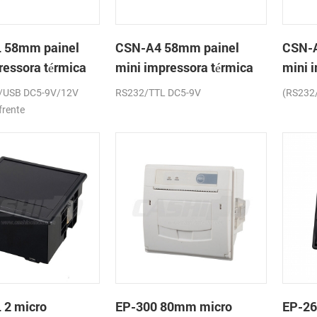
 58mm painel
CSN-A4 58mm painel
CSN-A
ressora térmica
mini impressora térmica
mini 
os
de recibos
de re
/USB DC5-9V/12V
RS232/TTL DC5-9V
(RS232
frente
 2 micro
EP-300 80mm micro
EP-2