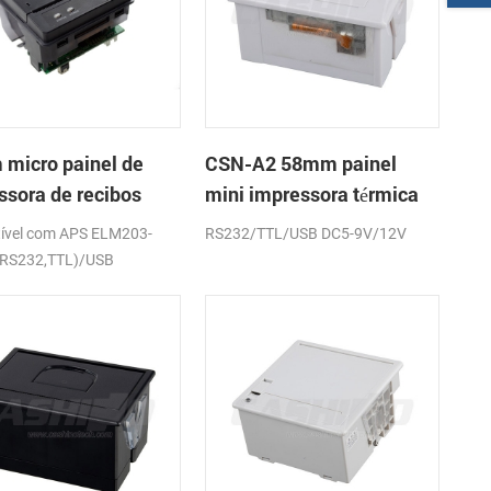
micro painel de
CSN-A2 58mm painel
ssora de recibos
mini impressora térmica
ca CSN-A1K
de recibos
ível com APS ELM203-
RS232/TTL/USB DC5-9V/12V
(RS232,TTL)/USB