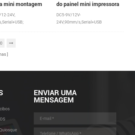
ra mini montagem
do painel mini impressora
inel impressora
térmica com a auto-
/12-24V,
DC5-9V/12V-
ca com a auto-
cortador
,Serial+USB;
24V,90mm/s,Serial+USB
dor
0
nas
S
ENVIAR UMA
MENSAGEM
cibos
POS
 Quiosque