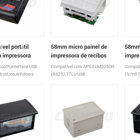
el portátil
58mm micro painel de
58mm 
h impressora
impressora de recibos
impre
PTP-II
térmica CSN-A1
térmi
ooth,interface USB
Compatível com APS ELM205CH
Compat
droid,ios,windows
(RS232,TTL)/USB
LV/HS 