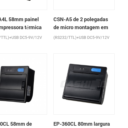
4L 58mm painel
CSN-A5 de 2 polegadas
impressora térmica
de micro montagem em
cibos
painel impressora térmica
/TTL)+USB DC5-9V/12V
(RS232/TTL)+USB DC5-9V/12V
de recibos
60CL 58mm de
EP-360CL 80mm largura