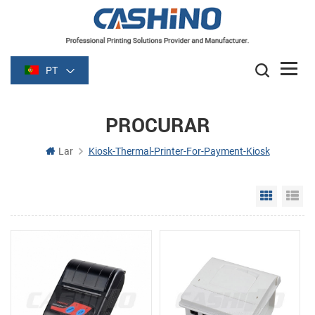
PT
PROCURAR
Lar
Kiosk-Thermal-Printer-For-Payment-Kiosk
Grid Vie
Li