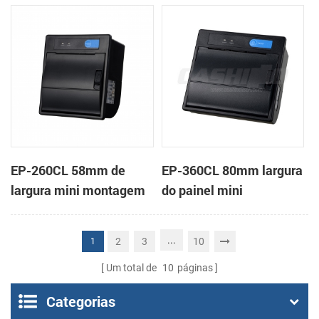
em painel impressora
impressora térmica de
térmica de recibos
recibos
EP-260CL 58mm de
EP-360CL 80mm largura
largura mini montagem
do painel mini
em painel impressora
impressora térmica com
térmica com a auto-
a auto-cortador
...
2
3
10
1
cortador
Um total de
10
páginas
Categorias