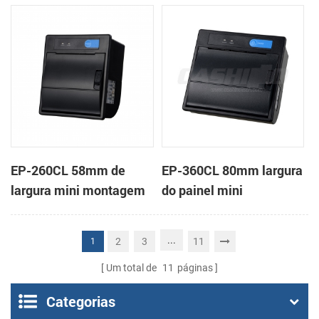
em painel impressora
impressora térmica de
térmica de recibos
recibos
EP-260CL 58mm de
EP-360CL 80mm largura
largura mini montagem
do painel mini
em painel impressora
impressora térmica com
térmica com a auto-
a auto-cortador
...
2
3
11
1
cortador
Um total de
11
páginas
Categorias