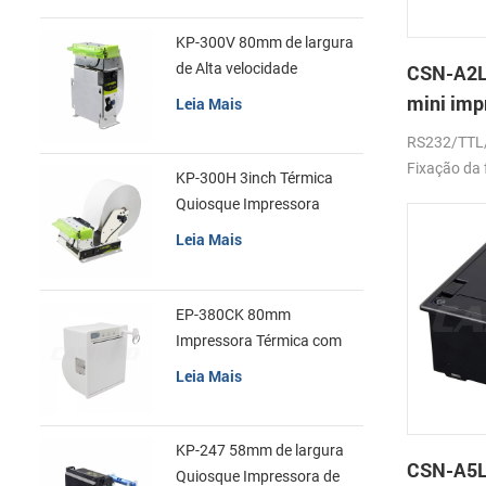
KP-300V 80mm de largura
de Alta velocidade
CSN-A2L
Quiosque Impressora
mini imp
Leia Mais
Térmica
de recib
RS232/TTL
Fixação da 
KP-300H 3inch Térmica
Quiosque Impressora
Módulo de
Leia Mais
EP-380CK 80mm
Impressora Térmica com
Tampa de Bloqueio
Leia Mais
KP-247 58mm de largura
CSN-A5L
Quiosque Impressora de