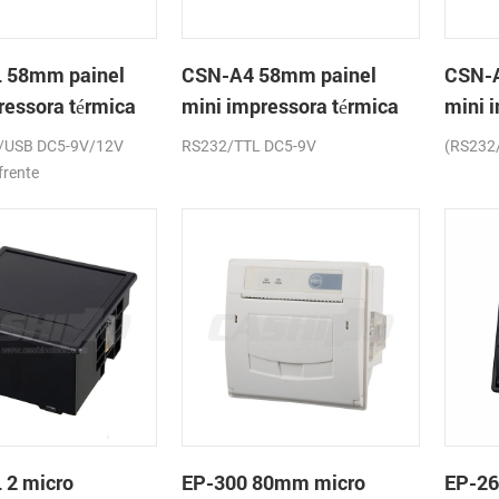
 58mm painel
CSN-A4 58mm painel
CSN-A
ressora térmica
mini impressora térmica
mini 
os
de recibos
de re
/USB DC5-9V/12V
RS232/TTL DC5-9V
(RS232
frente
 2 micro
EP-300 80mm micro
EP-2