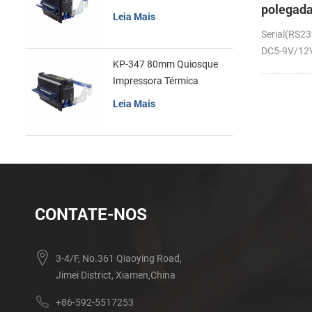
polegad
recibos
Leia Mais
em paine
Serial(RS23
térmica 
DC5-9V/12V;
KP-347 80mm Quiosque
Impressora Térmica
Leia Mais
CONTATE-NOS
3-4/F, No.361 Qiaoying Road,
Jimei District, Xiamen,China
+86-592-5517253