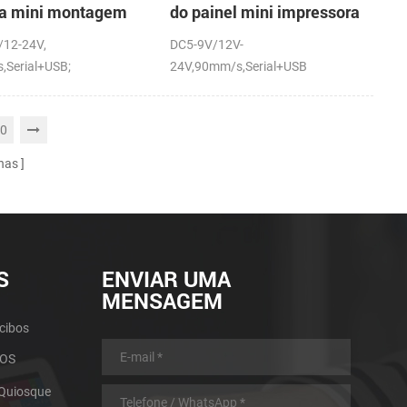
ra mini montagem
do painel mini impressora
inel impressora
térmica com a auto-
/12-24V,
DC5-9V/12V-
ca com a auto-
cortador
,Serial+USB;
24V,90mm/s,Serial+USB
dor
0
nas
S
ENVIAR UMA
MENSAGEM
cibos
POS
 Quiosque