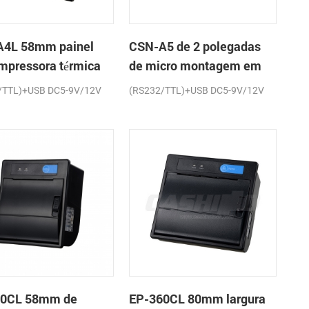
4L 58mm painel
CSN-A5 de 2 polegadas
impressora térmica
de micro montagem em
cibos
painel impressora térmica
/TTL)+USB DC5-9V/12V
(RS232/TTL)+USB DC5-9V/12V
de recibos
60CL 58mm de
EP-360CL 80mm largura