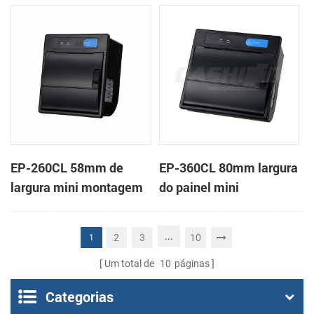
em painel impressora
impressora térmica de
térmica de recibos
recibos
EP-260CL 58mm de
EP-360CL 80mm largura
largura mini montagem
do painel mini
em painel impressora
impressora térmica com
térmica com a auto-
a auto-cortador
...
2
3
10
1
cortador
Um total de
10
páginas
Categorias