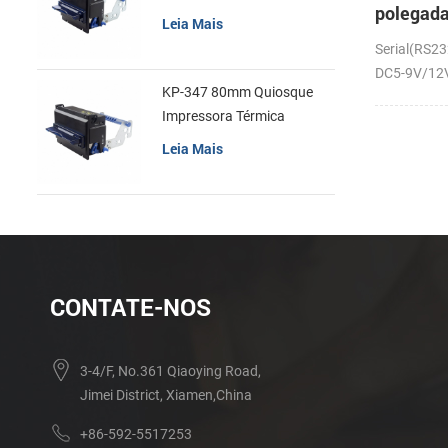
polegad
recibos
Leia Mais
em paine
Serial(RS23
térmica 
DC5-9V/12V;
KP-347 80mm Quiosque
Impressora Térmica
Leia Mais
CONTATE-NOS
3-4/F, No.361 Qiaoying Road,
Jimei District, Xiamen,China
+86-592-5517253