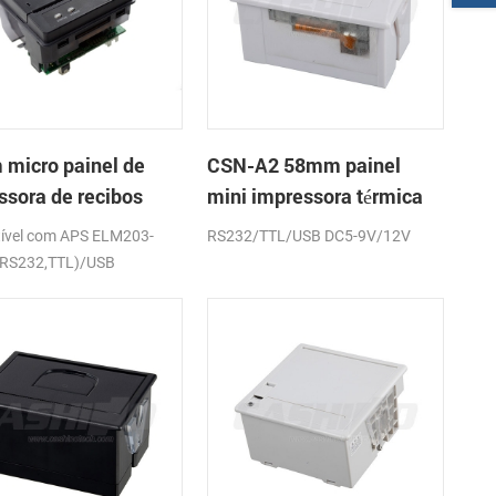
micro painel de
CSN-A2 58mm painel
ssora de recibos
mini impressora térmica
ca CSN-A1K
de recibos
ível com APS ELM203-
RS232/TTL/USB DC5-9V/12V
(RS232,TTL)/USB