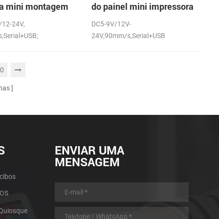
ra mini montagem
do painel mini impressora
inel impressora
térmica com a auto-
/12-24V,
DC5-9V/12V-
ca com a auto-
cortador
,Serial+USB;
24V,90mm/s,Serial+USB
dor
0
nas
S
ENVIAR UMA
MENSAGEM
cibos
POS
 Quiosque