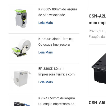
KP-300V 80mm de largura
de Alta velocidade
CSN-A2L
Quiosque Impressora
mini imp
Leia Mais
Térmica
de recib
RS232/TTL
Fixação da 
KP-300H 3inch Térmica
Quiosque Impressora
Módulo de
Leia Mais
EP-380CK 80mm
Impressora Térmica com
Tampa de Bloqueio
Leia Mais
KP-247 58mm de largura
CSN-A5L
Quiosque Impressora de