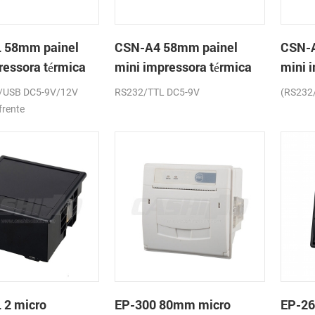
 58mm painel
CSN-A4 58mm painel
CSN-A
ressora térmica
mini impressora térmica
mini 
os
de recibos
de re
/USB DC5-9V/12V
RS232/TTL DC5-9V
(RS232
frente
 2 micro
EP-300 80mm micro
EP-2