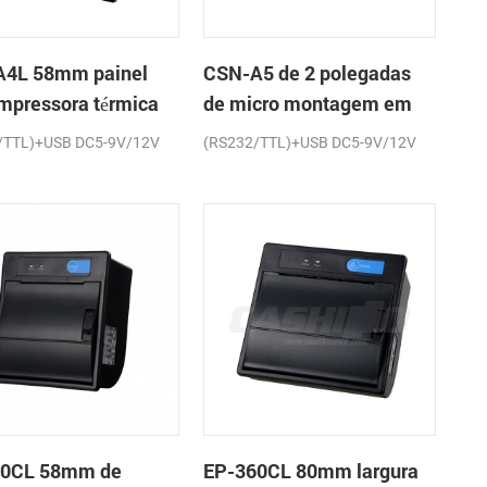
4L 58mm painel
CSN-A5 de 2 polegadas
impressora térmica
de micro montagem em
cibos
painel impressora térmica
/TTL)+USB DC5-9V/12V
(RS232/TTL)+USB DC5-9V/12V
de recibos
60CL 58mm de
EP-360CL 80mm largura