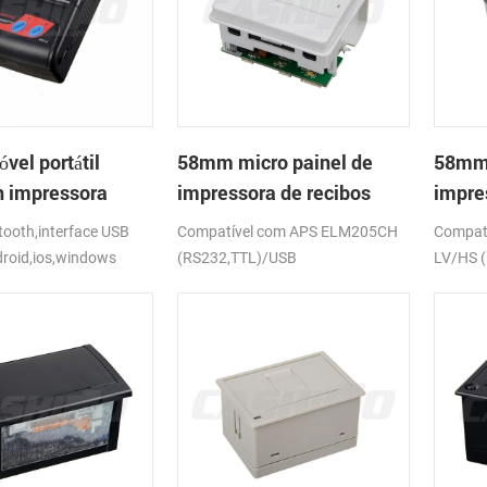
el portátil
58mm micro painel de
58mm 
h impressora
impressora de recibos
impre
PTP-II
térmica CSN-A1
térmi
ooth,interface USB
Compatível com APS ELM205CH
Compat
droid,ios,windows
(RS232,TTL)/USB
LV/HS 