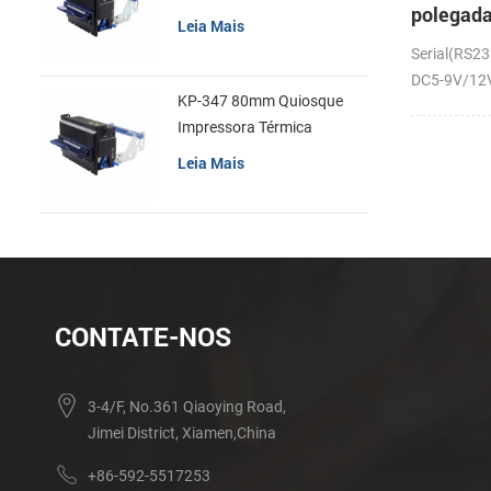
polegad
recibos
Leia Mais
em paine
Serial(RS23
térmica 
DC5-9V/12V;
KP-347 80mm Quiosque
Impressora Térmica
Leia Mais
CONTATE-NOS
3-4/F, No.361 Qiaoying Road,
Jimei District, Xiamen,China
+86-592-5517253