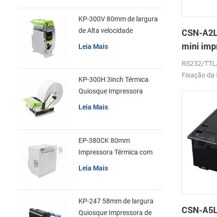
KP-300V 80mm de largura
de Alta velocidade
CSN-A2L
Quiosque Impressora
mini imp
Leia Mais
Térmica
de recib
RS232/TTL
Fixação da 
KP-300H 3inch Térmica
Quiosque Impressora
Módulo de
Leia Mais
EP-380CK 80mm
Impressora Térmica com
Tampa de Bloqueio
Leia Mais
KP-247 58mm de largura
CSN-A5L
Quiosque Impressora de