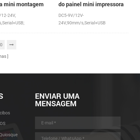
ra mini montagem
do painel mini impressora
inel impressora
térmica com a auto-
/12-24V,
DC5-9V/12V-
ca com a auto-
cortador
,Serial+USB;
24V,90mm/s,Serial+USB
dor
0
nas
S
ENVIAR UMA
MENSAGEM
cibos
POS
 Quiosque