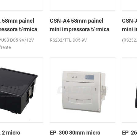
 58mm painel
CSN-A4 58mm painel
CSN-A
ressora térmica
mini impressora térmica
mini 
os
de recibos
de re
/USB DC5-9V/12V
RS232/TTL DC5-9V
(RS232
frente
 2 micro
EP-300 80mm micro
EP-2