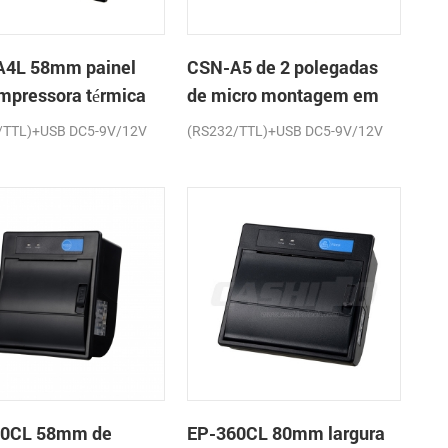
4L 58mm painel
CSN-A5 de 2 polegadas
impressora térmica
de micro montagem em
cibos
painel impressora térmica
/TTL)+USB DC5-9V/12V
(RS232/TTL)+USB DC5-9V/12V
de recibos
60CL 58mm de
EP-360CL 80mm largura