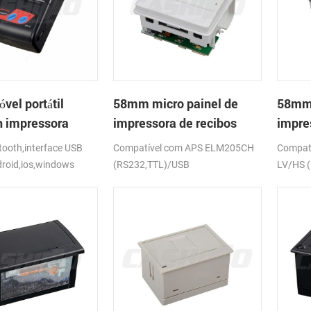
el portátil
58mm micro painel de
58mm 
h impressora
impressora de recibos
impre
PTP-II
térmica CSN-A1
térmi
ooth,interface USB
Compatível com APS ELM205CH
Compat
droid,ios,windows
(RS232,TTL)/USB
LV/HS 