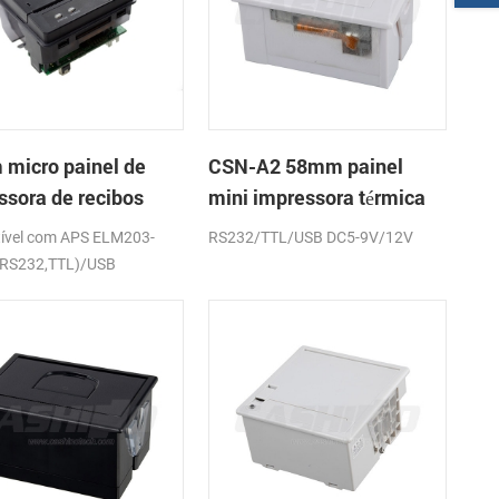
micro painel de
CSN-A2 58mm painel
ssora de recibos
mini impressora térmica
ca CSN-A1K
de recibos
ível com APS ELM203-
RS232/TTL/USB DC5-9V/12V
(RS232,TTL)/USB