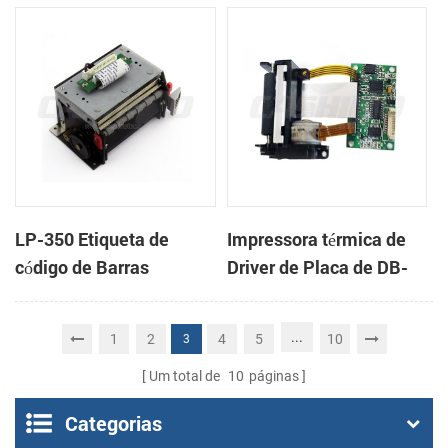
impressão com um
impressão com um
cortador automático
cortador automático
LP-350 Etiqueta de
Impressora térmica de
código de Barras
Driver de Placa de DB-
Mecanismo da
100
Impressora
...
1
2
4
5
10
3
Um total de
10
páginas
Categorias