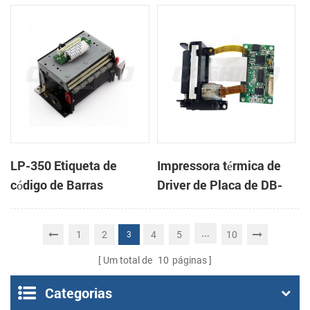
impressão com um
impressão com um
cortador automático
cortador automático
LP-350 Etiqueta de
Impressora térmica de
código de Barras
Driver de Placa de DB-
Mecanismo da
100
Impressora
...
1
2
4
5
10
3
Um total de
10
páginas
Categorias