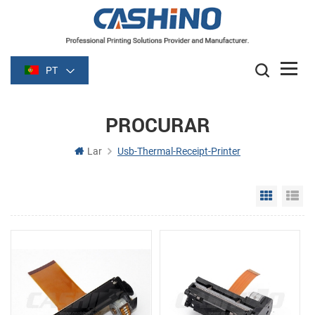
PT
PROCURAR
Lar
Usb-Thermal-Receipt-Printer
Grid Vie
Li